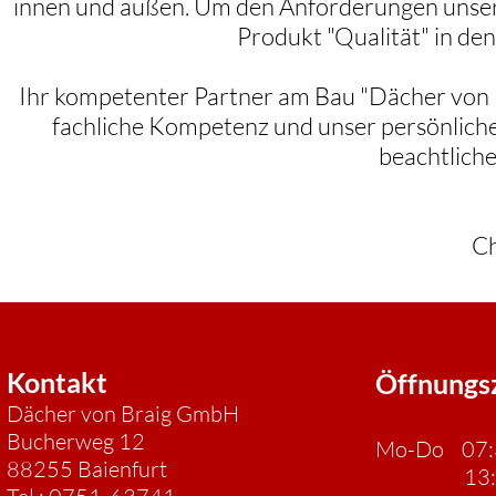
innen und außen. Um den Anforderungen unser
Produkt "Qualität" in de
Ihr kompetenter Partner am Bau "Dächer von Bra
fachliche Kompetenz und unser persönliche
beachtliche
Ch
Kontakt
Öffnungsz
Dächer von Braig GmbH
Bucherweg 12
Mo-Do 07:3
88255 Baienfurt
13:00 -